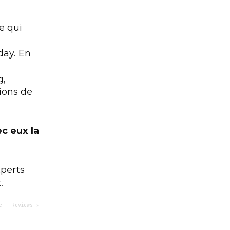
 qui 
ay. En 
, 
ions de 
ec eux la 
perts 
 
e – Reviews ›