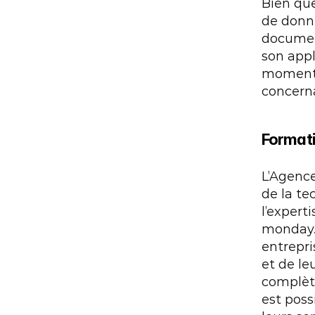
Bien que
de donné
document
son appl
moment, 
concerna
Formati
L’Agence
de la te
l’expert
monday.c
entrepri
et de le
complète 
est poss