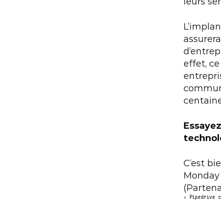
leurs ser
L’implan
assurera
d’entrep
effet, ce
entrepri
communic
centaine
Essayez
technol
C’est bi
Monday e
(Partena
‹ Pipedrive 