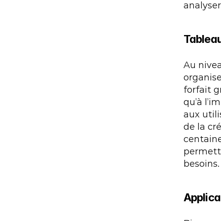
analyse
Tablea
Au nivea
organise
forfait g
qu’à l’i
aux util
de la cr
centaine
permettr
besoins.
Applica