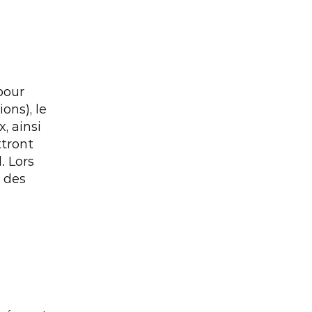
pour 
ns), le 
, ainsi 
tront 
 Lors 
 des 