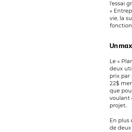
l’essai 
« Entrep
vie, la s
fonction
Un maxi
Le « Pla
deux uti
prix par
22$ mens
que pour
voulant 
projet.
En plus 
de deux 