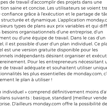
pes de travail d’accomplir des projets dans une 
ion saine et concise. Les utilisateurs se voient trav
 confiance grâce à l’exécution et le partage de tâ
 structurée et dynamique. L’application monday.
usieurs types de plans aux prix variables et qui diff
s besoins organisationnels d’une entreprise, d’un 
ent ou d’une équipe de travail. Dans le cas d’un p
, il est possible d’user d’un plan individuel. Ce pla
el est une version gratuite disponible pour les 
onnels indépendants désirant organiser et exécute
ereinement. Pour les entrepreneurs nécessitant u
e de travail adéquate et souhaitent utiliser uniq
tionnalités les plus essentielles de monday.com, c’e
ement le plan à utiliser !
n individuel » comprend définitivement moins d’at
plans suivants : basique, standard (meilleur vendeu
prise. D’ailleurs monday.com offre la possibilité de 