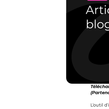
Télécha
(Parten
L’outil 