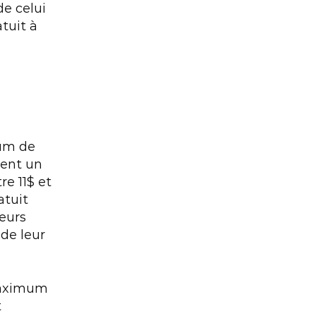
e celui 
tuit à 
um de 
ent un 
e 11$ et 
tuit 
eurs 
de leur 
maximum 
 