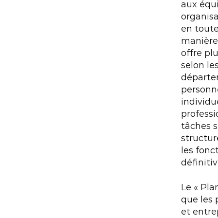
aux équi
organisat
en toute
manière
offre pl
selon le
départem
personnel
individu
professi
tâches s
structur
les fonc
définitiv
Le « Pla
que les 
et entre