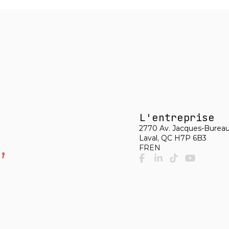
L'entreprise
2770 Av. Jacques-Bureau


Laval, QC H7P 6B3
FR
EN
facebook-f
linkedin-in
tiktok
youtube