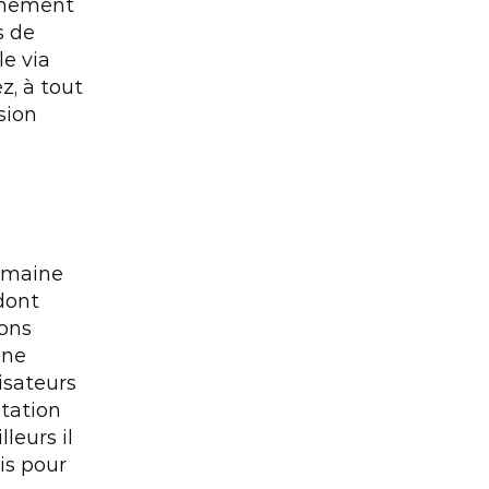
rmément 
 de 
e via 
, à tout 
ion 
omaine 
ont 
ons 
ne 
isateurs 
tation 
eurs il 
s pour 