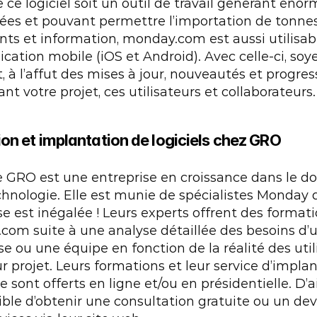
 ce logiciel soit un outil de travail générant éno
es et pouvant permettre l’importation de tonnes
s et information, monday.com est aussi utilisabl
ication mobile (iOS et Android). Avec celle-ci, soyez
à l’affut des mises à jour, nouveautés et progress
nt votre projet, ces utilisateurs et collaborateurs.
on et implantation de logiciels chez GRO
 GRO est une entreprise en croissance dans le d
chnologie. Elle est munie de spécialistes Monday d
ise est inégalée ! Leurs experts offrent des formati
om suite à une analyse détaillée des besoins d’u
se ou une équipe en fonction de la réalité des util
ur projet. Leurs formations et leur service d’implan
sont offerts en ligne et/ou en présidentielle. D’aill
ible d’obtenir une consultation gratuite ou un devi