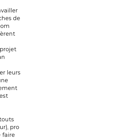
ailler 
ches de 
com 
èrent 
rojet 
n 
r leurs 
ne 
uement 
st 
outs 
r), pro 
faire 